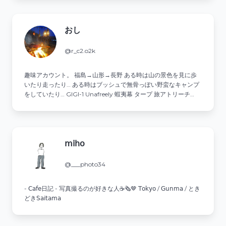
おし
@r_c2.o2k
趣味アカウント。 福島→山形→長野 ある時は山の景色を見に歩
いたり走ったり… ある時はブッシュで無骨っぽい野蛮なキャンプ
をしていたり… GIGI-1 Unafreely 蝦夷幕 タープ 旅アトリーチ
YAMAP ↓↓
𝗆𝗂𝗁𝗈
@___photo34
- 𝖢𝖺𝖿𝖾日記 - 写真撮るのが好きな人☕️🗞🤎 𝖳𝗈𝗄𝗒𝗈 / 𝖦𝗎𝗇𝗆𝖺 / とき
どき𝖲𝖺𝗂𝗍𝖺𝗆𝖺