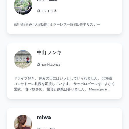
@_rie_rin_8
#新潟#景色#人#動物#ミラーレス一眼#四畳半リスナー
中山 ノンキ
@nonki.consa
ドライブ好き。 休みの日にはジッとしていられません。 北海道
コンサドーレ札幌を応援しています。 サッポロビールをこよなく
愛飲。 食べ物多め。 投資と副業は要りません。 Messages in
Japanese that are too strange will be deleted.
miwa