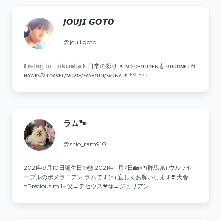
𝙅𝙊𝙐𝙅𝙄 𝙂𝙊𝙏𝙊
@jouji.goto
𝕃𝕚𝕧𝕚𝕟𝕘 𝕚𝕟 𝔽𝕦𝕜𝕦𝕠𝕜𝕒✈︎ 日常の彩り ✴︎ ᴍʀ.ᴄʜɪʟᴅʀᴇɴ🎸 ɢᴏᴜʀᴍᴇᴛ🍴
ʜᴀᴡᴋꜱ⚾️ ᴛʀᴀᴠᴇʟ/ᴍᴏᴠɪᴇ/ꜰᴀꜱʜɪᴏɴ/ꜱᴀᴜɴᴀ ✴︎ ᶠᵒˡˡᵒʷ ᵐᵉ
ラム🐾
@shio_ram910
2021年9月10日誕生日✨️🎂 2021年11月7日🏡⋆*(群馬県) ウルフセ
ーブルのポメラニアン ラムです(♀) 宜しくお願いします❣️ 犬舎
=Precious milk 父→テセウス❤︎母→ジュリアン