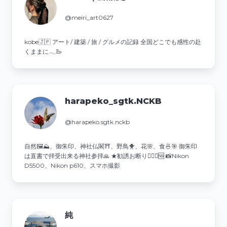
@meiri_art0627
kobe🇯🇵 アート/ 建築 / 旅 / グルメの記録 全国どこでも感性の赴
くままに𓂃🦢
harapeko_sgtk.NCKB
@harapeko.sgtk.nckb
自然🖼⛰、御朱印、神社仏閣⛩️、野鳥🐥、花🌸、食🍜🎯 御朱印
は直書で拝受出来る神社参拝🙏 ★勧誘お断り🙅‍♂️❌🆖 📸Nikon
D5500、Nikon p610、スマホ撮影
純