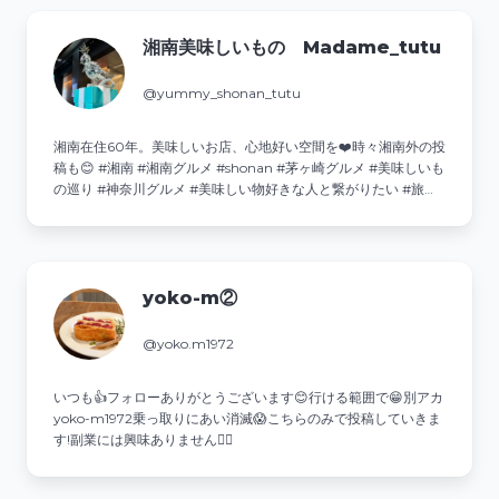
湘南美味しいもの Madame_tutu
@yummy_shonan_tutu
湘南在住60年。美味しいお店、心地好い空間を❤️時々湘南外の投
稿も😊 #湘南 #湘南グルメ #shonan #茅ヶ崎グルメ #美味しいも
の巡り #神奈川グルメ #美味しい物好きな人と繋がりたい #旅行
大好き 💌ご相談・ご依頼はDMへ↓
yoko-m②
@yoko.m1972
いつも👍️フォローありがとうございます😊行ける範囲で😁別アカ
yoko-m1972乗っ取りにあい消滅😱こちらのみで投稿していきま
す!副業には興味ありません🙅‍♀️