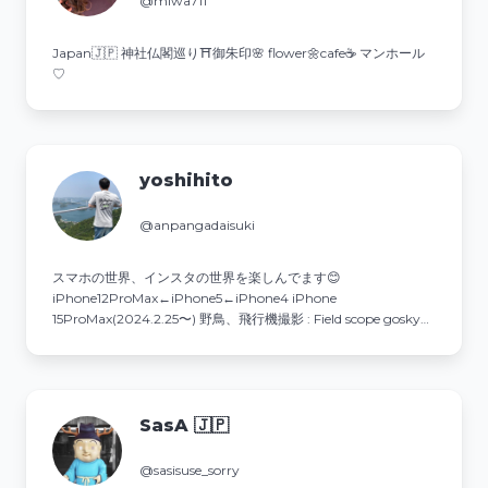
@miwa711
Japan🇯🇵 神社仏閣巡り⛩御朱印🌸 flower🌼cafe☕️ マンホール
♡
yoshihito
@anpangadaisuki
スマホの世界、インスタの世界を楽しんでます😊
iPhone12ProMax←iPhone5←iPhone4 iPhone
15ProMax(2024.2.25〜) 野鳥、飛行機撮影 : Field scope gosky使
用 ソニーα1 II .300mmＦ2.8(2025.5.25〜)
SasA 🇯🇵
@sasisuse_sorry