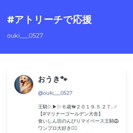
#アトリーチで応援
ouki___0527
おうき🐾
@ouki___0527
王騎▷▶︎▷６歳🦮２０１９.５.２７...♂
【#マリナーゴールデン犬舎】
食いしん坊のんびりマイペース王騎🦁
ワンプロ大好き❤️‍🔥