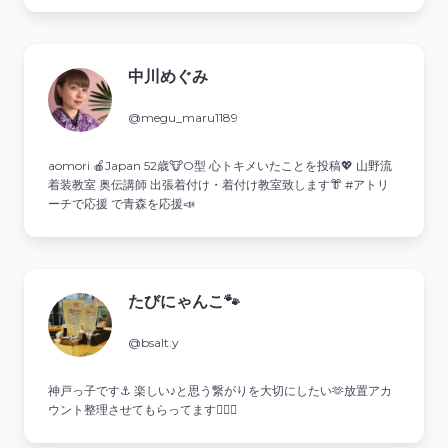
中川めぐみ
@megu_maru1189
aomori 🍎Japan 52歳🐮O型 心トキメいたことを投稿💖 山野流
着装教室 奥伝講師 出張着付け・着付け教室致します👘 #アトリ
ーチで応援 で青森を応援📣
たびにゃんこ🐾
@bsalt.y
神戸っ子です⚓ 楽しい♪と思う繋がりを大切にしたい🫶放置アカ
ウント整理させてもらってます🙇🏻‍♀️