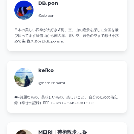
DB.pon
@db.pon
日本の美しい四季が大好き💕海、空、山の絶景を探しに全国を飛
び回ってます😆雪山から南の海、青い空、茜色の空まで彩りを求
めて🏝️ 呑スタ🍶 @db.ponshu
keiko
@nami58nami
❤️⇨綺麗なもの、美味しいもの、楽しいこと。 自分のための備忘
録（幸せの記録）💁‍♀️✨ TOKYO⇔HAKODATE＋α
MEIRI｜芸術散歩𓂃🦢