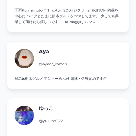
🇯🇵Kumamoto #Thruxton1200#ジクサーsf #GROM 阿蘇を
中心に バイクとたまに熊本グルメをpostしてます。 少しでも共
感して頂けたら嬉しいです。 TikTok@yuji72530
Aya
@ayaaa_ramen
群馬✖️栃木グルメ 主にらーめん🍜 館林・佐野多めです🌼
ゆっこ
@yukkon1122