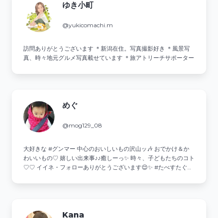
ゆき小町
@yukicomachi.m
訪問ありがとうございます ＊新潟在住。写真撮影好き ＊風景写
真、時々地元グルメ写真載せています ＊旅アトリーチサポーター
めぐ
@mog129_08
大好きな #グンマー 中心の⁡おいしいもの沢山ッ🎶 おでかけ＆か
わいいもの♡ 嬉しい出来事♪♪癒しーっ✨ 時々⁡、子どもたちのコト
♡♡ イイネ・フォローありがとうございます😌✨ #たべすたぐら
む⁡ #Foodie #foodstagram #deliciousfoods #instadaily
Kana