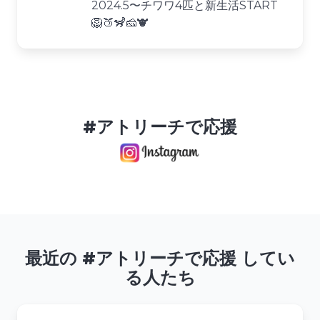
2024.5〜チワワ4匹と新生活START
🦁🍑🦨🧀🐮
#アトリーチで応援
最近の #アトリーチで応援 してい
る人たち