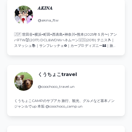
𝑨‌𝑲‌𝑰‌𝑵‌𝑨
@akina_ftw
🇯🇵 世田谷⇨横浜⇨町田⇨西表島⇨神奈川⇨熊本(2025年５月〜) アン
バFTW💒(2017) DCL&WDWハネムーン🇺🇸(2019) テニス🎾｜
スマッシュ📚｜サンフレッチェ⚽️｜カープ⚾️ ディズニー🏰｜旅行
✈️｜スイーツ🍰｜カフェ☕️
くうちょこtravel
@coochoco_travel.un
くうちょこCAMPのサブアカ 旅行、観光、グルメなど基本ノン
ジャンルでup 本垢 @coochoco_camp.un