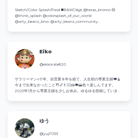
Sketch/Color Splash/Food ◼️B&W◻️&gt;@texas_bronco Ⓜ
@think_splash @colorsplash_of_our_world
@arty_beanz_bnw @arty_beanz_community
@best_moments_delicious
Eiko
@ekkorate820
サラリーマン○十年、自営業８年を経て、人生初の専業主婦🍽🧹
今まで出来なかったこと⛩💅💄💇‍♀️🍰🍽🌄色々楽しんでます。
2023年1月から専業主婦を少しお休み。ゆるゆる投稿していきま
す。
ゆう
@yuji7253