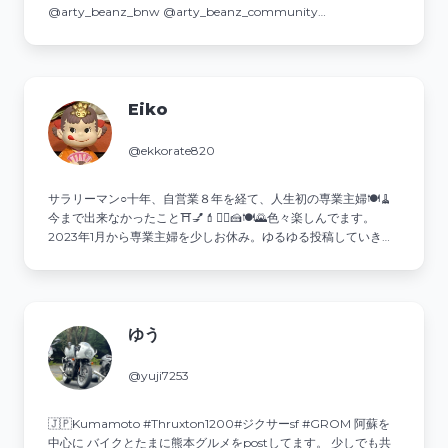
@arty_beanz_bnw @arty_beanz_community
@best_moments_delicious
Eiko
@ekkorate820
サラリーマン○十年、自営業８年を経て、人生初の専業主婦🍽🧹
今まで出来なかったこと⛩💅💄💇‍♀️🍰🍽🌄色々楽しんでます。
2023年1月から専業主婦を少しお休み。ゆるゆる投稿していきま
す。
ゆう
@yuji7253
🇯🇵Kumamoto #Thruxton1200#ジクサーsf #GROM 阿蘇を
中心に バイクとたまに熊本グルメをpostしてます。 少しでも共