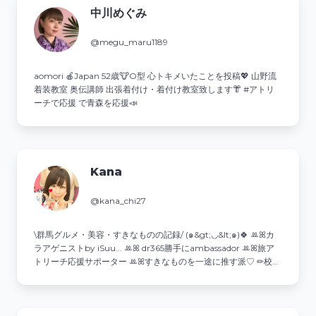
中川めぐみ
@megu_maru1189
aomori 🍎Japan 52歳🐮O型 心トキメいたことを投稿💖 山野流
着装教室 奥伝講師 出張着付け・着付け教室致します👘 #アトリ
ーチで応援 で青森を応援📣
Kana
@kana_chi27
\群馬グルメ・美容・すきなものの記録/ (๑&gt;◡&lt;๑)🍀 ꔛꕤカ
ラアゲニストby iSuu... ꔛꕤ dr365勝手にambassador ꔛꕤ旅ア
トリーチ応援サポーター ꔛꕤすきなものを一途に推す派♡ ✏︎校正
が得意✨諸々ご依頼はDMへ💌