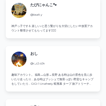
たびにゃんこ🐾
@bsalt.y
神戸っ子です⚓ 楽しい♪と思う繋がりを大切にしたい🫶放置アカ
ウント整理させてもらってます🙇🏻‍♀️
おし
@r_c2.o2k
趣味アカウント。 福島→山形→長野 ある時は山の景色を見に歩
いたり走ったり… ある時はブッシュで無骨っぽい野蛮なキャンプ
をしていたり… GIGI-1 Unafreely 蝦夷幕 タープ 旅アトリーチ
YAMAP ↓↓