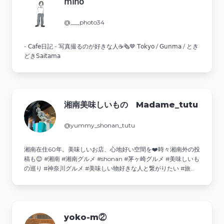
𝗆𝗂𝗁𝗈
@___photo34
- 𝖢𝖺𝖿𝖾日記 - 写真撮るのが好きな人☕️🗞🤎 𝖳𝗈𝗄𝗒𝗈 / 𝖦𝗎𝗇𝗆𝖺 / とき
どき𝖲𝖺𝗂𝗍𝖺𝗆𝖺
湘南美味しいもの Madame_tutu
@yummy_shonan_tutu
湘南在住60年。美味しいお店、心地好い空間を❤️時々湘南外の投
稿も😊 #湘南 #湘南グルメ #shonan #茅ヶ崎グルメ #美味しいも
の巡り #神奈川グルメ #美味しい物好きな人と繋がりたい #旅行
大好き 💌ご相談・ご依頼はDMへ↓
yoko-m②