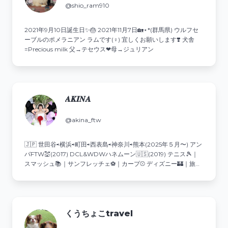
@shio_ram910
2021年9月10日誕生日✨️🎂 2021年11月7日🏡⋆*(群馬県) ウルフセ
ーブルのポメラニアン ラムです(♀) 宜しくお願いします❣️ 犬舎
=Precious milk 父→テセウス❤︎母→ジュリアン
𝑨‌𝑲‌𝑰‌𝑵‌𝑨
@akina_ftw
🇯🇵 世田谷⇨横浜⇨町田⇨西表島⇨神奈川⇨熊本(2025年５月〜) アン
バFTW💒(2017) DCL&WDWハネムーン🇺🇸(2019) テニス🎾｜
スマッシュ📚｜サンフレッチェ⚽️｜カープ⚾️ ディズニー🏰｜旅行
✈️｜スイーツ🍰｜カフェ☕️
くうちょこtravel