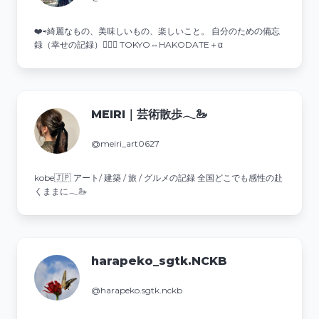
❤️⇨綺麗なもの、美味しいもの、楽しいこと。 自分のための備忘
録（幸せの記録）💁‍♀️✨ TOKYO⇔HAKODATE＋α
MEIRI｜芸術散歩𓂃🦢
@meiri_art0627
kobe🇯🇵 アート/ 建築 / 旅 / グルメの記録 全国どこでも感性の赴
くままに𓂃🦢
harapeko_sgtk.NCKB
@harapeko.sgtk.nckb