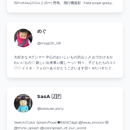
15ProMax(2024.2.25〜) 野鳥、飛行機撮影 : Field scope gosky使
用 ソニーα1 II .300mmＦ2.8(2025.5.25〜)
めぐ
@mog129_08
大好きな #グンマー 中心の⁡おいしいもの沢山ッ🎶 おでかけ＆か
わいいもの♡ 嬉しい出来事♪♪癒しーっ✨ 時々⁡、子どもたちのコト
♡♡ イイネ・フォローありがとうございます😌✨ #たべすたぐら
む⁡ #Foodie #foodstagram #deliciousfoods #instadaily
SasA 🇯🇵
@sasisuse_sorry
Sketch/Color Splash/Food ◼️B&W◻️&gt;@texas_bronco Ⓜ
@think_splash @colorsplash_of_our_world