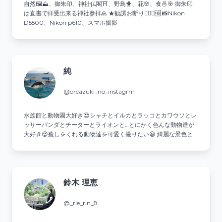
自然🖼⛰、御朱印、神社仏閣⛩️、野鳥🐥、花🌸、食🍜🎯 御朱印
は直書で拝受出来る神社参拝🙏 ★勧誘お断り🙅‍♂️❌🆖 📸Nikon
D5500、Nikon p610、スマホ撮影
純
@orcazuki_no_instagrm
水族館と動物園大好き😍シャチとイルカとラッコとカワウソとレ
ッサーパンダとチーターとライオンと…とにかく色んな動物達が
大好き😍癒しをくれる動物達を可愛く撮りたい😆 綺麗な景色と
美味しいご飯も好きなので時々載せます😋動物園と水族館巡りな
がら色々旅したい😆 ⚠️DMでのやり取りは、ほぼしません🙅
鈴木 理恵
@_rie_rin_8