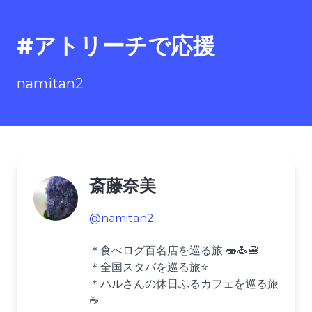
#アトリーチで応援
namitan2
斎藤奈美
@namitan2
＊食べログ百名店を巡る旅 🍣🍝🍔
＊全国スタバを巡る旅⭐️
＊ハルさんの休日ふるカフェを巡る旅
☕️