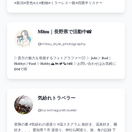
#新潟#景色#人#動物#ミラーレス一眼#四畳半リスナー
𝐌𝐢𝐭𝐬𝐮｜長野県で活動中📸
@mitsu_style_photography
▷貴方の魅力を発掘するフォトグラファー🙋‍♂️ ▷ 𝐉𝐨𝐛👉 𝐑𝐞𝐞𝐥｜
𝐇𝐨𝐛𝐛𝐲👉𝐅𝐞𝐞𝐝 ▷𝐇𝐨𝐛𝐛𝐲🏔️🏍️🏕️🦜☕️📸 ▷お問い合わせはお気軽に
𝐃𝐌で🆗
気紛れトラベラー
@tw.kimaguretraveler
冒険の書 #気紛れの湯巡り #温スタグラム 旅好き、温泉好き、麺
好き、、、 愛知県Ｔ市 湯巡り、神社仏閣巡り、旅、食の記録 下