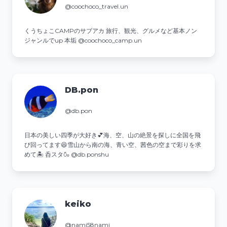
@coochoco_travel.un
くうちょこCAMPのサブアカ 旅行、観光、グルメなど基本ノン
ジャンルでup 本垢 @coochoco_camp.un
DB.pon
@db.pon
日本の美しい四季が大好き💕海、空、山の絶景を探しに全国を飛
び回ってます😆雪山から南の海、青い空、茜色の空まで彩りを求
めて🏝️ 呑スタ🍶 @db.ponshu
keiko
@nami58nami