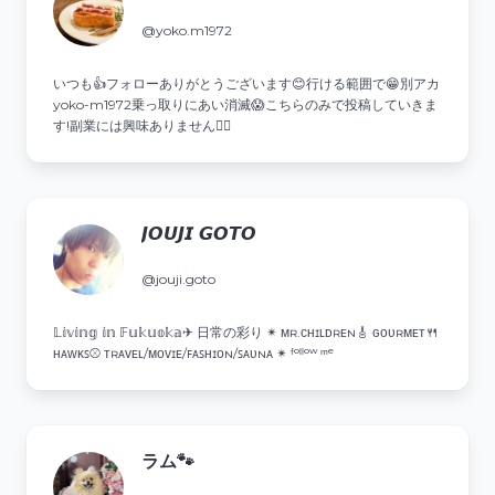
@yoko.m1972
いつも👍️フォローありがとうございます😊行ける範囲で😁別アカ
yoko-m1972乗っ取りにあい消滅😱こちらのみで投稿していきま
す!副業には興味ありません🙅‍♀️
𝙅𝙊𝙐𝙅𝙄 𝙂𝙊𝙏𝙊
@jouji.goto
𝕃𝕚𝕧𝕚𝕟𝕘 𝕚𝕟 𝔽𝕦𝕜𝕦𝕠𝕜𝕒✈︎ 日常の彩り ✴︎ ᴍʀ.ᴄʜɪʟᴅʀᴇɴ🎸 ɢᴏᴜʀᴍᴇᴛ🍴
ʜᴀᴡᴋꜱ⚾️ ᴛʀᴀᴠᴇʟ/ᴍᴏᴠɪᴇ/ꜰᴀꜱʜɪᴏɴ/ꜱᴀᴜɴᴀ ✴︎ ᶠᵒˡˡᵒʷ ᵐᵉ
ラム🐾