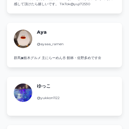
感して頂けたら嬉しいです。 TikTok@yuji72530
Aya
@ayaaa_ramen
群馬✖️栃木グルメ 主にらーめん🍜 館林・佐野多めです🌼
ゆっこ
@yukkon1122