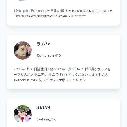
𝕃𝕚𝕧𝕚𝕟𝕘 𝕚𝕟 𝔽𝕦𝕜𝕦𝕠𝕜𝕒✈︎ 日常の彩り ✴︎ ᴍʀ.ᴄʜɪʟᴅʀᴇɴ🎸 ɢᴏᴜʀᴍᴇᴛ🍴
ʜᴀᴡᴋꜱ⚾️ ᴛʀᴀᴠᴇʟ/ᴍᴏᴠɪᴇ/ꜰᴀꜱʜɪᴏɴ/ꜱᴀᴜɴᴀ ✴︎ ᶠᵒˡˡᵒʷ ᵐᵉ
ラム🐾
@shio_ram910
2021年9月10日誕生日✨️🎂 2021年11月7日🏡⋆*(群馬県) ウルフセ
ーブルのポメラニアン ラムです(♀) 宜しくお願いします❣️ 犬舎
=Precious milk 父→テセウス❤︎母→ジュリアン
𝑨‌𝑲‌𝑰‌𝑵‌𝑨
@akina_ftw