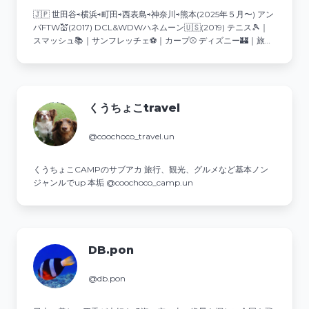
🇯🇵 世田谷⇨横浜⇨町田⇨西表島⇨神奈川⇨熊本(2025年５月〜) アン
バFTW💒(2017) DCL&WDWハネムーン🇺🇸(2019) テニス🎾｜
スマッシュ📚｜サンフレッチェ⚽️｜カープ⚾️ ディズニー🏰｜旅行
✈️｜スイーツ🍰｜カフェ☕️
くうちょこtravel
@coochoco_travel.un
くうちょこCAMPのサブアカ 旅行、観光、グルメなど基本ノン
ジャンルでup 本垢 @coochoco_camp.un
DB.pon
@db.pon