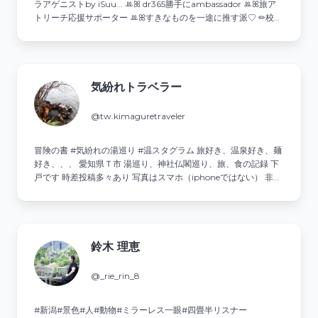
ラアゲニストby iSuu... ꔛꕤ dr365勝手にambassador ꔛꕤ旅ア
トリーチ応援サポーター ꔛꕤすきなものを一途に推す派♡ ✏︎校正
が得意✨諸々ご依頼はDMへ💌
気紛れトラベラー
@tw.kimaguretraveler
冒険の書 #気紛れの湯巡り #温スタグラム 旅好き、温泉好き、麺
好き、、、 愛知県Ｔ市 湯巡り、神社仏閣巡り、旅、食の記録 下
戸です 時差投稿多々あり 写真はスマホ（iphoneではない） 非公
開アカウントはフォローしません フォロー外します #気紛れの湯
巡り #気紛れが食す #気紛れが巡る
鈴木 理恵
@_rie_rin_8
#新潟#景色#人#動物#ミラーレス一眼#四畳半リスナー