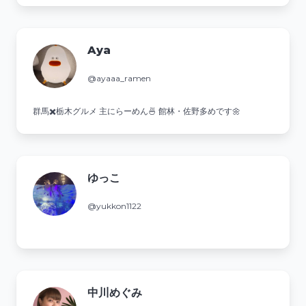
Aya
@ayaaa_ramen
群馬✖️栃木グルメ 主にらーめん🍜 館林・佐野多めです🌼
ゆっこ
@yukkon1122
中川めぐみ