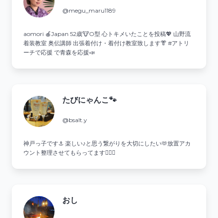
@megu_maru1189
aomori 🍎Japan 52歳🐮O型 心トキメいたことを投稿💖 山野流
着装教室 奥伝講師 出張着付け・着付け教室致します👘 #アトリ
ーチで応援 で青森を応援📣
たびにゃんこ🐾
@bsalt.y
神戸っ子です⚓ 楽しい♪と思う繋がりを大切にしたい🫶放置アカ
ウント整理させてもらってます🙇🏻‍♀️
おし