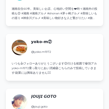
湘南在住60年。美味しいお店、心地好い空間を❤️時々湘南外の投
稿も😊 #湘南 #湘南グルメ #shonan #茅ヶ崎グルメ #美味しいも
の巡り #神奈川グルメ #美味しい物好きな人と繋がりたい #旅行
大好き 💌ご相談・ご依頼はDMへ↓
yoko-m②
@yoko.m1972
いつも👍️フォローありがとうございます😊行ける範囲で😁別アカ
yoko-m1972乗っ取りにあい消滅😱こちらのみで投稿していきま
す!副業には興味ありません🙅‍♀️
𝙅𝙊𝙐𝙅𝙄 𝙂𝙊𝙏𝙊
@jouji.goto