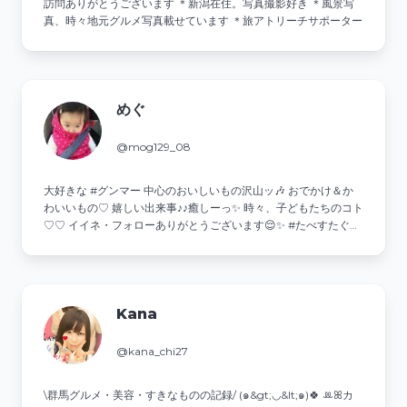
訪問ありがとうございます ＊新潟在住。写真撮影好き ＊風景写
真、時々地元グルメ写真載せています ＊旅アトリーチサポーター
めぐ
@mog129_08
大好きな #グンマー 中心の⁡おいしいもの沢山ッ🎶 おでかけ＆か
わいいもの♡ 嬉しい出来事♪♪癒しーっ✨ 時々⁡、子どもたちのコト
♡♡ イイネ・フォローありがとうございます😌✨ #たべすたぐら
む⁡ #Foodie #foodstagram #deliciousfoods #instadaily
Kana
@kana_chi27
\群馬グルメ・美容・すきなものの記録/ (๑&gt;◡&lt;๑)🍀 ꔛꕤカ