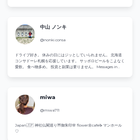
中山 ノンキ
@nonki.consa
ドライブ好き。 休みの日にはジッとしていられません。 北海道
コンサドーレ札幌を応援しています。 サッポロビールをこよなく
愛飲。 食べ物多め。 投資と副業は要りません。 Messages in
Japanese that are too strange will be deleted.
miwa
@miwa711
Japan🇯🇵 神社仏閣巡り⛩御朱印🌸 flower🌼cafe☕️ マンホール
♡