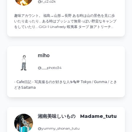
@r_c2.o2k
趣味アカウント。 福島→山形→長野 ある時は山の景色を見に歩
いたり走ったり… ある時はブッシュで無骨っぽい野蛮なキャンプ
をしていたり… GIGI-1 Unafreely 蝦夷幕 タープ 旅アトリーチ
YAMAP ↓↓
𝗆𝗂𝗁𝗈
@___photo34
- 𝖢𝖺𝖿𝖾日記 - 写真撮るのが好きな人☕️🗞🤎 𝖳𝗈𝗄𝗒𝗈 / 𝖦𝗎𝗇𝗆𝖺 / とき
どき𝖲𝖺𝗂𝗍𝖺𝗆𝖺
湘南美味しいもの Madame_tutu
@yummy_shonan_tutu