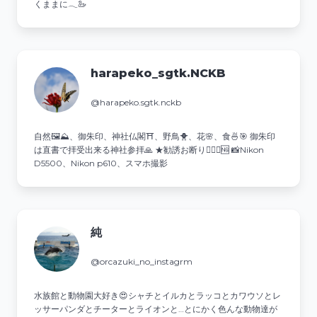
くままに𓂃🦢
harapeko_sgtk.NCKB
@harapeko.sgtk.nckb
自然🖼⛰、御朱印、神社仏閣⛩️、野鳥🐥、花🌸、食🍜🎯 御朱印
は直書で拝受出来る神社参拝🙏 ★勧誘お断り🙅‍♂️❌🆖 📸Nikon
D5500、Nikon p610、スマホ撮影
純
@orcazuki_no_instagrm
水族館と動物園大好き😍シャチとイルカとラッコとカワウソとレ
ッサーパンダとチーターとライオンと…とにかく色んな動物達が