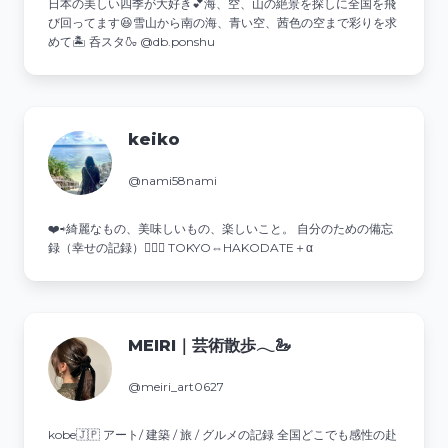
日本の美しい四季が大好き💕海、空、山の絶景を探しに全国を飛
び回ってます😆雪山から南の海、青い空、茜色の空まで彩りを求
めて🏝️ 呑スタ🍶 @db.ponshu
keiko
@nami58nami
❤️⇨綺麗なもの、美味しいもの、楽しいこと。 自分のための備忘
録（幸せの記録）💁‍♀️✨ TOKYO⇔HAKODATE＋α
MEIRI｜芸術散歩𓂃🦢
@meiri_art0627
kobe🇯🇵 アート/ 建築 / 旅 / グルメの記録 全国どこでも感性の赴