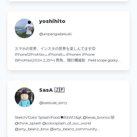
yoshihito
@anpangadaisuki
スマホの世界、インスタの世界を楽しんでます😊
iPhone12ProMax←iPhone5←iPhone4 iPhone
15ProMax(2024.2.25〜) 野鳥、飛行機撮影 : Field scope gosky使
用 ソニーα1 II .300mmＦ2.8(2025.5.25〜)
SasA 🇯🇵
@sasisuse_sorry
Sketch/Color Splash/Food ◼️B&W◻️&gt;@texas_bronco Ⓜ
@think_splash @colorsplash_of_our_world
@arty_beanz_bnw @arty_beanz_community
@best_moments_delicious