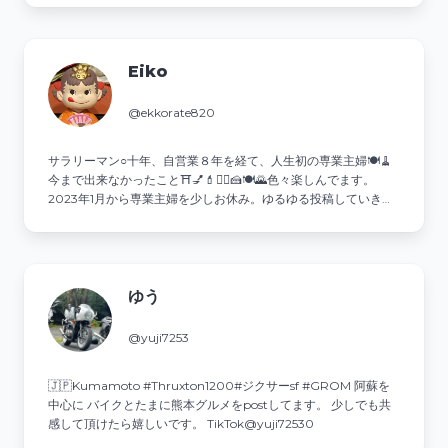
Eiko
@ekkorate820
サラリーマン○十年、自営業８年を経て、人生初の専業主婦🍽🧹
今まで出来なかったこと⛩💅💄💇‍♀️🍰🍽🌄色々楽しんでます。
2023年1月から専業主婦を少しお休み。ゆるゆる投稿していきま
す。
ゆう
@yuji7253
🇯🇵Kumamoto #Thruxton1200#ジクサーsf #GROM 阿蘇を
中心に バイクとたまに熊本グルメをpostしてます。 少しでも共
感して頂けたら嬉しいです。 TikTok@yuji72530