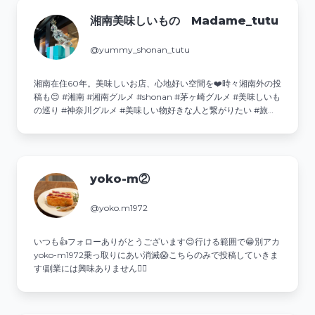
湘南美味しいもの Madame_tutu
@yummy_shonan_tutu
湘南在住60年。美味しいお店、心地好い空間を❤️時々湘南外の投
稿も😊 #湘南 #湘南グルメ #shonan #茅ヶ崎グルメ #美味しいも
の巡り #神奈川グルメ #美味しい物好きな人と繋がりたい #旅行
大好き 💌ご相談・ご依頼はDMへ↓
yoko-m②
@yoko.m1972
いつも👍️フォローありがとうございます😊行ける範囲で😁別アカ
yoko-m1972乗っ取りにあい消滅😱こちらのみで投稿していきま
す!副業には興味ありません🙅‍♀️