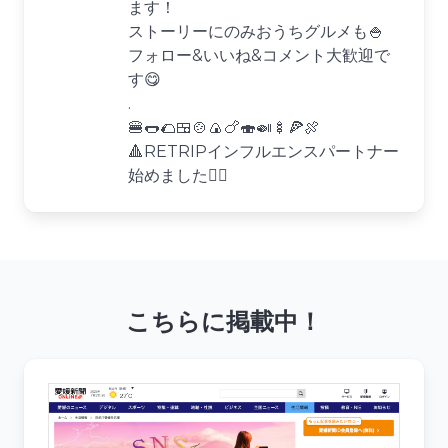
ます！
ストーリーにのみおうちグルメも🍚
フォロー&いいね&コメント大歓迎で
す😋
.
🍔🌭🌮🍱🍲🍙🍗🍣🍛🍢🍕🍖
🔺RETRIPインフルエンスパートナー
始めました🙋‍♂️
こちらに掲載中！