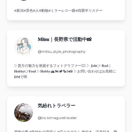
#新潟#景色#人#動物#ミラーレス一眼#四畳半リスナー
𝐌𝐢𝐭𝐬𝐮｜長野県で活動中📸
@mitsu_style_photography
▷貴方の魅力を発掘するフォトグラファー🙋‍♂️ ▷ 𝐉𝐨𝐛👉 𝐑𝐞𝐞𝐥｜
𝐇𝐨𝐛𝐛𝐲👉𝐅𝐞𝐞𝐝 ▷𝐇𝐨𝐛𝐛𝐲🏔️🏍️🏕️🦜☕️📸 ▷お問い合わせはお気軽に
𝐃𝐌で🆗
気紛れトラベラー
@tw.kimaguretraveler
冒険の書 #気紛れの湯巡り #温スタグラム 旅好き、温泉好き、麺