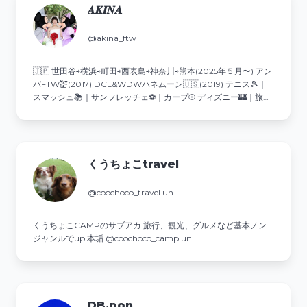
𝑨‌𝑲‌𝑰‌𝑵‌𝑨
@akina_ftw
🇯🇵 世田谷⇨横浜⇨町田⇨西表島⇨神奈川⇨熊本(2025年５月〜) アン
バFTW💒(2017) DCL&WDWハネムーン🇺🇸(2019) テニス🎾｜
スマッシュ📚｜サンフレッチェ⚽️｜カープ⚾️ ディズニー🏰｜旅行
✈️｜スイーツ🍰｜カフェ☕️
くうちょこtravel
@coochoco_travel.un
くうちょこCAMPのサブアカ 旅行、観光、グルメなど基本ノン
ジャンルでup 本垢 @coochoco_camp.un
DB.pon