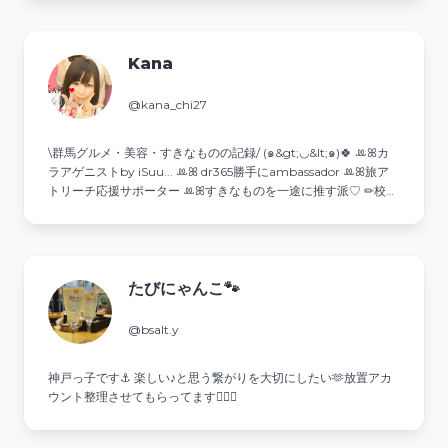
Kana
@kana_chi27
\群馬グルメ・美容・すきなものの記録/ (๑&gt;◡&lt;๑)🍀 ꔛꕤカ
ラアゲニストby iSuu... ꔛꕤ dr365勝手にambassador ꔛꕤ旅ア
トリーチ応援サポーター ꔛꕤすきなものを一途に推す派♡ ✏︎校正
が得意✨諸々ご依頼はDMへ💌
たびにゃんこ🐾
@bsalt.y
神戸っ子です⚓ 楽しい♪と思う繋がりを大切にしたい🫶放置アカ
ウント整理させてもらってます🙇🏻‍♀️