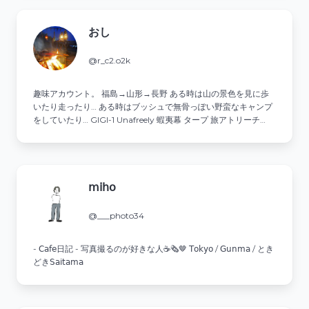
おし
@r_c2.o2k
趣味アカウント。 福島→山形→長野 ある時は山の景色を見に歩
いたり走ったり… ある時はブッシュで無骨っぽい野蛮なキャンプ
をしていたり… GIGI-1 Unafreely 蝦夷幕 タープ 旅アトリーチ
YAMAP ↓↓
𝗆𝗂𝗁𝗈
@___photo34
- 𝖢𝖺𝖿𝖾日記 - 写真撮るのが好きな人☕️🗞🤎 𝖳𝗈𝗄𝗒𝗈 / 𝖦𝗎𝗇𝗆𝖺 / とき
どき𝖲𝖺𝗂𝗍𝖺𝗆𝖺