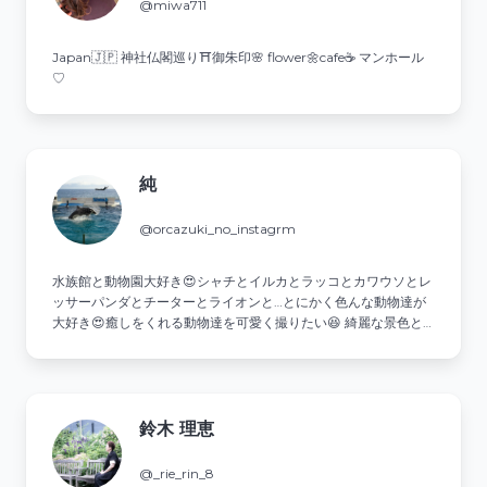
@miwa711
Japan🇯🇵 神社仏閣巡り⛩御朱印🌸 flower🌼cafe☕️ マンホール
♡
純
@orcazuki_no_instagrm
水族館と動物園大好き😍シャチとイルカとラッコとカワウソとレ
ッサーパンダとチーターとライオンと…とにかく色んな動物達が
大好き😍癒しをくれる動物達を可愛く撮りたい😆 綺麗な景色と
美味しいご飯も好きなので時々載せます😋動物園と水族館巡りな
がら色々旅したい😆 ⚠️DMでのやり取りは、ほぼしません🙅
鈴木 理恵
@_rie_rin_8