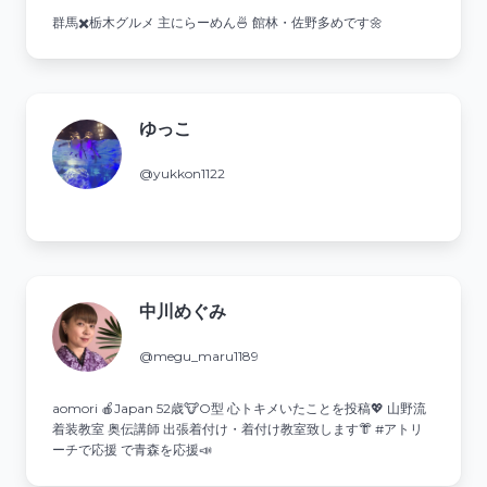
群馬✖️栃木グルメ 主にらーめん🍜 館林・佐野多めです🌼
ゆっこ
@yukkon1122
中川めぐみ
@megu_maru1189
aomori 🍎Japan 52歳🐮O型 心トキメいたことを投稿💖 山野流
着装教室 奥伝講師 出張着付け・着付け教室致します👘 #アトリ
ーチで応援 で青森を応援📣