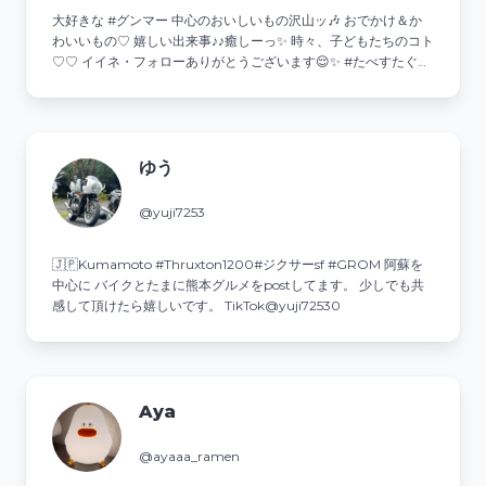
大好きな #グンマー 中心の⁡おいしいもの沢山ッ🎶 おでかけ＆か
わいいもの♡ 嬉しい出来事♪♪癒しーっ✨ 時々⁡、子どもたちのコト
♡♡ イイネ・フォローありがとうございます😌✨ #たべすたぐら
む⁡ #Foodie #foodstagram #deliciousfoods #instadaily
ゆう
@yuji7253
🇯🇵Kumamoto #Thruxton1200#ジクサーsf #GROM 阿蘇を
中心に バイクとたまに熊本グルメをpostしてます。 少しでも共
感して頂けたら嬉しいです。 TikTok@yuji72530
Aya
@ayaaa_ramen