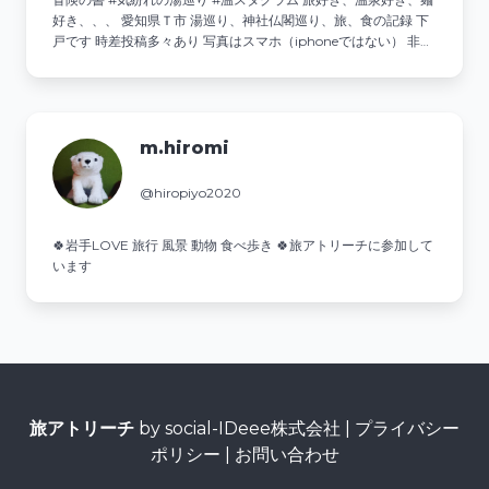
好き、、、 愛知県Ｔ市 湯巡り、神社仏閣巡り、旅、食の記録 下
戸です 時差投稿多々あり 写真はスマホ（iphoneではない） 非公
開アカウントはフォローしません フォロー外します #気紛れの湯
巡り #気紛れが食す #気紛れが巡る
m.hiromi
@hiropiyo2020
🍀岩手LOVE 旅行 風景 動物 食べ歩き 🍀旅アトリーチに参加して
います
旅アトリーチ
by social-IDeee株式会社 |
プライバシー
ポリシー
|
お問い合わせ