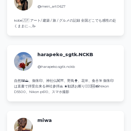
@meiri_art0627
kobe🇯🇵 アート/ 建築 / 旅 / グルメの記録 全国どこでも感性の赴
くままに𓂃🦢
harapeko_sgtk.NCKB
@harapeko.sgtk.nckb
自然🖼⛰、御朱印、神社仏閣⛩️、野鳥🐥、花🌸、食🍜🎯 御朱印
は直書で拝受出来る神社参拝🙏 ★勧誘お断り🙅‍♂️❌🆖 📸Nikon
D5500、Nikon p610、スマホ撮影
miwa