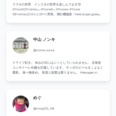
スマホの世界、インスタの世界を楽しんでます😊
iPhone12ProMax←iPhone5←iPhone4 iPhone
15ProMax(2024.2.25〜) 野鳥、飛行機撮影 : Field scope gosky使
用 ソニーα1 II .300mmＦ2.8(2025.5.25〜)
中山 ノンキ
@nonki.consa
ドライブ好き。 休みの日にはジッとしていられません。 北海道
コンサドーレ札幌を応援しています。 サッポロビールをこよなく
愛飲。 食べ物多め。 投資と副業は要りません。 Messages in
Japanese that are too strange will be deleted.
めぐ
@mog129_08