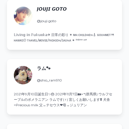
𝙅𝙊𝙐𝙅𝙄 𝙂𝙊𝙏𝙊
@jouji.goto
𝕃𝕚𝕧𝕚𝕟𝕘 𝕚𝕟 𝔽𝕦𝕜𝕦𝕠𝕜𝕒✈︎ 日常の彩り ✴︎ ᴍʀ.ᴄʜɪʟᴅʀᴇɴ🎸 ɢᴏᴜʀᴍᴇᴛ🍴
ʜᴀᴡᴋꜱ⚾️ ᴛʀᴀᴠᴇʟ/ᴍᴏᴠɪᴇ/ꜰᴀꜱʜɪᴏɴ/ꜱᴀᴜɴᴀ ✴︎ ᶠᵒˡˡᵒʷ ᵐᵉ
ラム🐾
@shio_ram910
2021年9月10日誕生日✨️🎂 2021年11月7日🏡⋆*(群馬県) ウルフセ
ーブルのポメラニアン ラムです(♀) 宜しくお願いします❣️ 犬舎
=Precious milk 父→テセウス❤︎母→ジュリアン