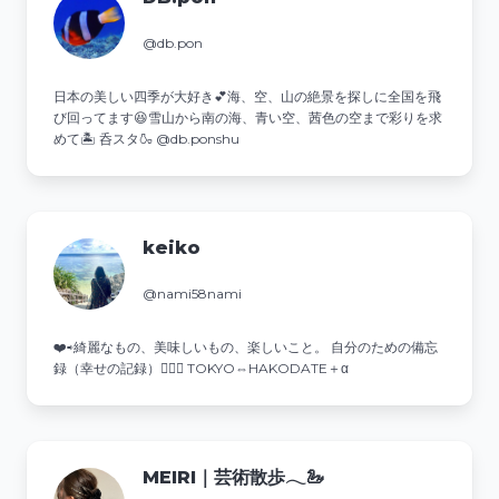
@db.pon
日本の美しい四季が大好き💕海、空、山の絶景を探しに全国を飛
び回ってます😆雪山から南の海、青い空、茜色の空まで彩りを求
めて🏝️ 呑スタ🍶 @db.ponshu
keiko
@nami58nami
❤️⇨綺麗なもの、美味しいもの、楽しいこと。 自分のための備忘
録（幸せの記録）💁‍♀️✨ TOKYO⇔HAKODATE＋α
MEIRI｜芸術散歩𓂃🦢