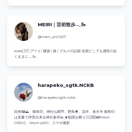
MEIRI｜芸術散歩𓂃🦢
@meiri_art0627
kobe🇯🇵 アート/ 建築 / 旅 / グルメの記録 全国どこでも感性の赴
くままに𓂃🦢
harapeko_sgtk.NCKB
@harapeko.sgtk.nckb
自然🖼⛰、御朱印、神社仏閣⛩️、野鳥🐥、花🌸、食🍜🎯 御朱印
は直書で拝受出来る神社参拝🙏 ★勧誘お断り🙅‍♂️❌🆖 📸Nikon
D5500、Nikon p610、スマホ撮影