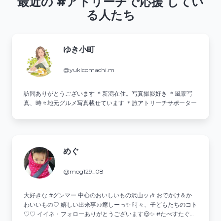
最近の #アトリーチで応援 してい
る人たち
ゆき小町
@yukicomachi.m
訪問ありがとうございます ＊新潟在住。写真撮影好き ＊風景写
真、時々地元グルメ写真載せています ＊旅アトリーチサポーター
めぐ
@mog129_08
大好きな #グンマー 中心の⁡おいしいもの沢山ッ🎶 おでかけ＆か
わいいもの♡ 嬉しい出来事♪♪癒しーっ✨ 時々⁡、子どもたちのコト
♡♡ イイネ・フォローありがとうございます😌✨ #たべすたぐら