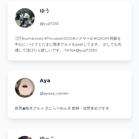
ゆう
@yuji7253
🇯🇵Kumamoto #Thruxton1200#ジクサーsf #GROM 阿蘇を
中心に バイクとたまに熊本グルメをpostしてます。 少しでも共
感して頂けたら嬉しいです。 TikTok@yuji72530
Aya
@ayaaa_ramen
群馬✖️栃木グルメ 主にらーめん🍜 館林・佐野多めです🌼
ゆっこ