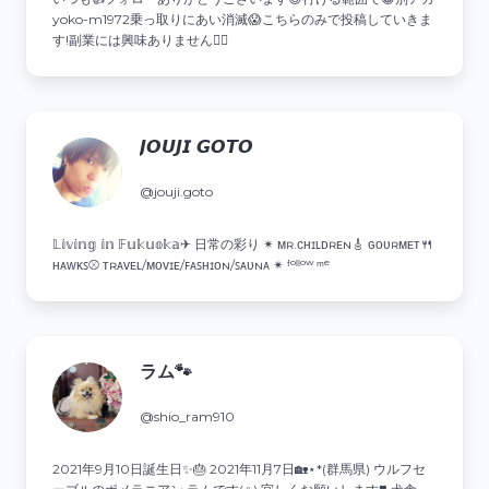
yoko-m1972乗っ取りにあい消滅😱こちらのみで投稿していきま
す!副業には興味ありません🙅‍♀️
𝙅𝙊𝙐𝙅𝙄 𝙂𝙊𝙏𝙊
@jouji.goto
𝕃𝕚𝕧𝕚𝕟𝕘 𝕚𝕟 𝔽𝕦𝕜𝕦𝕠𝕜𝕒✈︎ 日常の彩り ✴︎ ᴍʀ.ᴄʜɪʟᴅʀᴇɴ🎸 ɢᴏᴜʀᴍᴇᴛ🍴
ʜᴀᴡᴋꜱ⚾️ ᴛʀᴀᴠᴇʟ/ᴍᴏᴠɪᴇ/ꜰᴀꜱʜɪᴏɴ/ꜱᴀᴜɴᴀ ✴︎ ᶠᵒˡˡᵒʷ ᵐᵉ
ラム🐾
@shio_ram910
2021年9月10日誕生日✨️🎂 2021年11月7日🏡⋆*(群馬県) ウルフセ