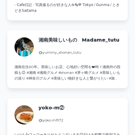
- 𝖢𝖺𝖿𝖾日記 - 写真撮るのが好きな人☕️🗞🤎 𝖳𝗈𝗄𝗒𝗈 / 𝖦𝗎𝗇𝗆𝖺 / とき
どき𝖲𝖺𝗂𝗍𝖺𝗆𝖺
湘南美味しいもの Madame_tutu
@yummy_shonan_tutu
湘南在住60年。美味しいお店、心地好い空間を❤️時々湘南外の投
稿も😊 #湘南 #湘南グルメ #shonan #茅ヶ崎グルメ #美味しいも
の巡り #神奈川グルメ #美味しい物好きな人と繋がりたい #旅行
大好き 💌ご相談・ご依頼はDMへ↓
yoko-m②
@yoko.m1972
いつも👍️フォローありがとうございます😊行ける範囲で😁別アカ