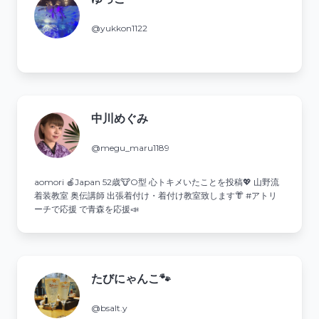
@yukkon1122
中川めぐみ
@megu_maru1189
aomori 🍎Japan 52歳🐮O型 心トキメいたことを投稿💖 山野流
着装教室 奥伝講師 出張着付け・着付け教室致します👘 #アトリ
ーチで応援 で青森を応援📣
たびにゃんこ🐾
@bsalt.y