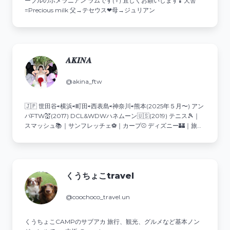
ーブルのポメラニアン ラムです(♀) 宜しくお願いします❣️ 犬舎
=Precious milk 父→テセウス❤︎母→ジュリアン
𝑨‌𝑲‌𝑰‌𝑵‌𝑨
@akina_ftw
🇯🇵 世田谷⇨横浜⇨町田⇨西表島⇨神奈川⇨熊本(2025年５月〜) アン
バFTW💒(2017) DCL&WDWハネムーン🇺🇸(2019) テニス🎾｜
スマッシュ📚｜サンフレッチェ⚽️｜カープ⚾️ ディズニー🏰｜旅行
✈️｜スイーツ🍰｜カフェ☕️
くうちょこtravel
@coochoco_travel.un
くうちょこCAMPのサブアカ 旅行、観光、グルメなど基本ノン