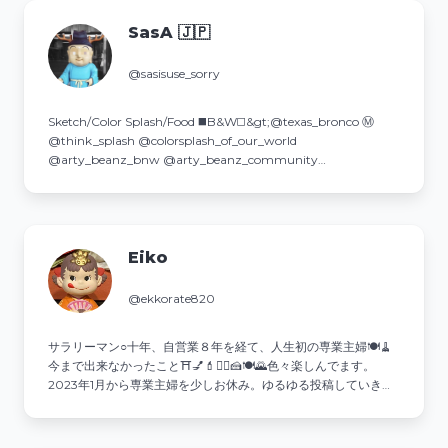
SasA 🇯🇵
@sasisuse_sorry
Sketch/Color Splash/Food ◼️B&W◻️&gt;@texas_bronco Ⓜ
@think_splash @colorsplash_of_our_world
@arty_beanz_bnw @arty_beanz_community
@best_moments_delicious
Eiko
@ekkorate820
サラリーマン○十年、自営業８年を経て、人生初の専業主婦🍽🧹
今まで出来なかったこと⛩💅💄💇‍♀️🍰🍽🌄色々楽しんでます。
2023年1月から専業主婦を少しお休み。ゆるゆる投稿していきま
す。