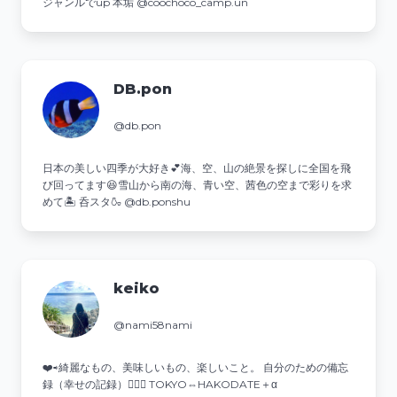
ジャンルでup 本垢 @coochoco_camp.un
DB.pon
@db.pon
日本の美しい四季が大好き💕海、空、山の絶景を探しに全国を飛
び回ってます😆雪山から南の海、青い空、茜色の空まで彩りを求
めて🏝️ 呑スタ🍶 @db.ponshu
keiko
@nami58nami
❤️⇨綺麗なもの、美味しいもの、楽しいこと。 自分のための備忘
録（幸せの記録）💁‍♀️✨ TOKYO⇔HAKODATE＋α