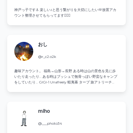
神戸っ子です⚓ 楽しい♪と思う繋がりを大切にしたい🫶放置アカ
ウント整理させてもらってます🙇🏻‍♀️
おし
@r_c2.o2k
趣味アカウント。 福島→山形→長野 ある時は山の景色を見に歩
いたり走ったり… ある時はブッシュで無骨っぽい野蛮なキャンプ
をしていたり… GIGI-1 Unafreely 蝦夷幕 タープ 旅アトリーチ
YAMAP ↓↓
𝗆𝗂𝗁𝗈
@___photo34