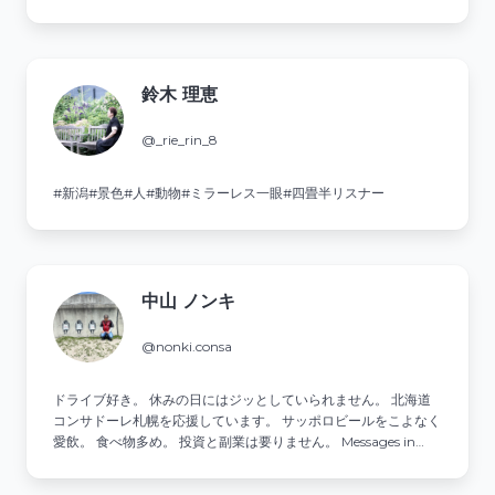
開アカウントはフォローしません フォロー外します #気紛れの湯
巡り #気紛れが食す #気紛れが巡る
鈴木 理恵
@_rie_rin_8
#新潟#景色#人#動物#ミラーレス一眼#四畳半リスナー
中山 ノンキ
@nonki.consa
ドライブ好き。 休みの日にはジッとしていられません。 北海道
コンサドーレ札幌を応援しています。 サッポロビールをこよなく
愛飲。 食べ物多め。 投資と副業は要りません。 Messages in
Japanese that are too strange will be deleted.