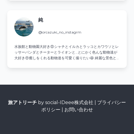
純
@orcazuki_no_instagrm
水族館と動物園大好き😍シャチとイルカとラッコとカワウソとレ
ッサーパンダとチーターとライオンと…とにかく色んな動物達が
大好き😍癒しをくれる動物達を可愛く撮りたい😆 綺麗な景色と
美味しいご飯も好きなので時々載せます😋動物園と水族館巡りな
がら色々旅したい😆 ⚠️DMでのやり取りは、ほぼしません🙅
旅アトリーチ
by social-IDeee株式会社 |
プライバシー
ポリシー
|
お問い合わせ