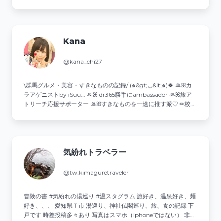
む⁡ #Foodie #foodstagram #deliciousfoods #instadaily
Kana
@kana_chi27
\群馬グルメ・美容・すきなものの記録/ (๑&gt;◡&lt;๑)🍀 ꔛꕤカ
ラアゲニストby iSuu... ꔛꕤ dr365勝手にambassador ꔛꕤ旅ア
トリーチ応援サポーター ꔛꕤすきなものを一途に推す派♡ ✏︎校正
が得意✨諸々ご依頼はDMへ💌
気紛れトラベラー
@tw.kimaguretraveler
冒険の書 #気紛れの湯巡り #温スタグラム 旅好き、温泉好き、麺
好き、、、 愛知県Ｔ市 湯巡り、神社仏閣巡り、旅、食の記録 下
戸です 時差投稿多々あり 写真はスマホ（iphoneではない） 非公