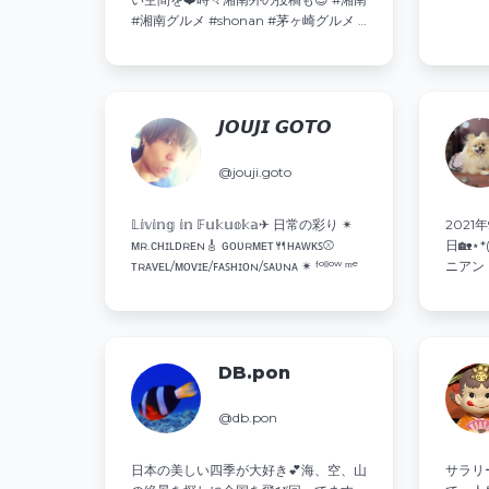
ん🙅‍♀️
#湘南グルメ #shonan #茅ヶ崎グルメ #
美味しいもの巡り #神奈川グルメ #美味
しい物好きな人と繋がりたい #旅行大好
き 💌ご相談・ご依頼はDMへ↓
𝙅𝙊𝙐𝙅𝙄 𝙂𝙊𝙏𝙊
@jouji.goto
𝕃𝕚𝕧𝕚𝕟𝕘 𝕚𝕟 𝔽𝕦𝕜𝕦𝕠𝕜𝕒✈︎ 日常の彩り ✴︎
2021年
ᴍʀ.ᴄʜɪʟᴅʀᴇɴ🎸 ɢᴏᴜʀᴍᴇᴛ🍴ʜᴀᴡᴋꜱ⚾️
日🏡⋆
ᴛʀᴀᴠᴇʟ/ᴍᴏᴠɪᴇ/ꜰᴀꜱʜɪᴏɴ/ꜱᴀᴜɴᴀ ✴︎ ᶠᵒˡˡᵒʷ ᵐᵉ
ニアン
す❣️ 犬
❤︎母
DB.pon
@db.pon
日本の美しい四季が大好き💕海、空、山
サラリ