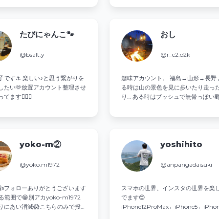
たびにゃんこ🐾
おし
@bsalt.y
@r_c2.o2k
子です⚓ 楽しい♪と思う繋がりを
趣味アカウント。 福島→山形→長野 
したい🫶放置アカウント整理させ
る時は山の景色を見に歩いたり走っ
ます🙇🏻‍♀️
り… ある時はブッシュで無骨っぽい
なキャンプをしていたり… GIGI-1
Unafreely 蝦夷幕 タープ 旅アトリー
YAMAP ↓↓
yoko-m②
yoshihito
@yoko.m1972
@anpangadaisuki
👍️フォローありがとうございます
スマホの世界、インスタの世界を楽
る範囲で😁別アカyoko-m1972
でます😊
りにあい消滅😱こちらのみで投
iPhone12ProMax←iPhone5←iPho
いきます!副業には興味ありませ
iPhone 15ProMax(2024.2.25〜) 