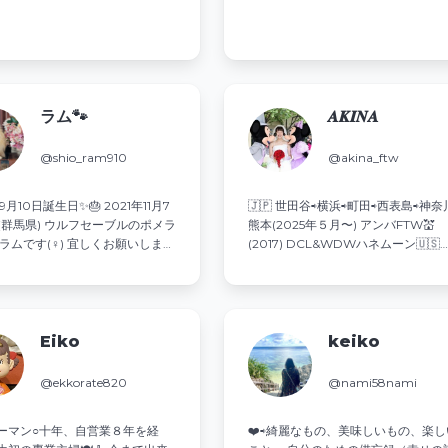
飛行機撮影 : Field scope gosky使用 
ニーα1 II .300mmＦ2.8(2025.5.25〜
ラム🐾
𝑨‌𝑲‌𝑰‌𝑵‌𝑨
@shio_ram910
@akina_ftw
9月10日誕生日✨️🎂 2021年11月7
🇯🇵 世田谷⇨横浜⇨町田⇨西表島⇨神奈
*(群馬県) ウルフセーブルのポメラ
熊本(2025年５月〜) アンバFTW💒
 ラムです(♀) 宜しくお願いしま
(2017) DCL&WDWハネムーン🇺🇸
舎=Precious milk 父→テセウス
(2019) テニス🎾｜スマッシュ📚｜サ
→ジュリアン
フレッチェ⚽️｜カープ⚾️ ディズニー
旅行✈️｜スイーツ🍰｜カフェ☕️
Eiko
keiko
@ekkorate820
@nami58nami
ーマン○十年、自営業８年を経
❤️⇨綺麗なもの、美味しいもの、楽し