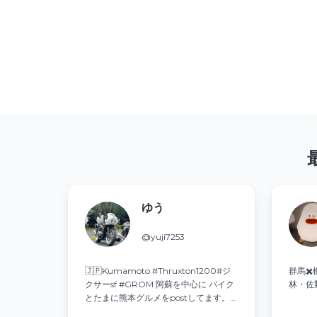
ゆう
@yuji7253
🇯🇵Kumamoto #Thruxton1200#ジ
群馬✖️
クサーsf #GROM 阿蘇を中心に バイク
林・佐
とたまに熊本グルメをpostしてます。
少しでも共感して頂けたら嬉しいです。