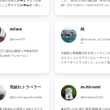
生初の専業主婦🍽🧹 今まで出来
こと。 自分のための備忘録（幸せの
と⛩💅💄💇‍♀️🍰🍽🌄色々楽し
録）💁‍♀️✨ TOKYO⇔HAKODATE＋α
す。 2023年1月から専業主婦を
休み。ゆるゆる投稿していきま
miwa
純
@miwa711
@orcazuki_no_insta
m
n🇯🇵 神社仏閣巡り⛩御朱印🌸
水族館と動物園大好き😍シャチとイ
r🌼cafe☕️ マンホール♡
カとラッコとカワウソとレッサーパ
とチーターとライオンと…とにかく
な動物達が大好き😍癒しをくれる動
達を可愛く撮りたい😆 綺麗な景色と
味しいご飯も好きなので時々載せま
😋動物園と水族館巡りながら色々旅
たい😆 ⚠️DMでのやり取りは、ほぼ
気紛れトラベラー
m.hiromi
せん🙅
@tw.kimaguretraveler
@hiropiyo2020
書 #気紛れの湯巡り #温スタグラ
🍀岩手LOVE 旅行 風景 動物 食べ歩