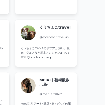
ソ
りがとうございます😌✨ #たべすたぐら
)
む⁡ #Foodie #foodstagram
#deliciousfoods #instadaily
くうちょこtravel
@coochoco_travel.un
川⇨
くうちょこCAMPのサブアカ 旅行、観
光、グルメなど基本ノンジャンルでup
本垢 @coochoco_camp.un
ン
｜
MEIRI｜芸術散歩
𓂃🦢
@meiri_art0627
い
kobe🇯🇵 アート/ 建築 / 旅 / グルメの記