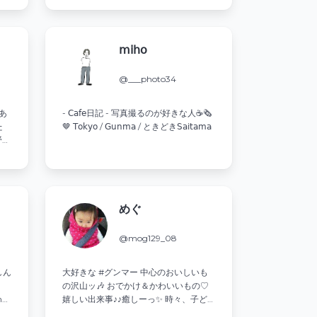
𝗆𝗂𝗁𝗈
@___photo34
あ
- 𝖢𝖺𝖿𝖾日記 - 写真撮るのが好きな人☕️🗞
た
🤎 𝖳𝗈𝗄𝗒𝗈 / 𝖦𝗎𝗇𝗆𝖺 / ときどき𝖲𝖺𝗂𝗍𝖺𝗆𝖺
野蛮
チ
めぐ
@mog129_08
しん
大好きな #グンマー 中心の⁡おいしいも
の沢山ッ🎶 おでかけ＆かわいいもの♡
ne4
嬉しい出来事♪♪癒しーっ✨ 時々⁡、子ど
野鳥、
もたちのコト♡♡ イイネ・フォローあ