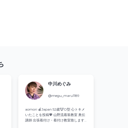
ち
中川めぐみ
@megu_maru1189
aomori 🍎Japan 52歳🐮O型 心トキメ
いたことを投稿💖 山野流着装教室 奥伝
講師 出張着付け・着付け教室致します
👘 #アトリーチで応援 で青森を応援📣