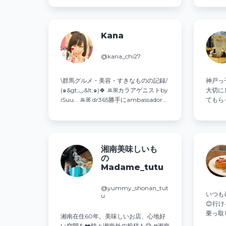
TikTok@yuji72530
Kana
@kana_chi27
\群馬グルメ・美容・すきなものの記録/
神戸っ
(๑&gt;◡&lt;๑)🍀 ꔛꕤカラアゲニストby
大切に
iSuu... ꔛꕤ dr365勝手にambassador
てもらって
ꔛꕤ旅アトリーチ応援サポーター ꔛꕤす
きなものを一途に推す派♡ ✏︎校正が得
意✨諸々ご依頼はDMへ💌
湘南美味しいも
の
Madame_tutu
@yummy_shonan_tut
いつも
u
😊行け
乗っ取
湘南在住60年。美味しいお店、心地好
稿して
い空間を❤️時々湘南外の投稿も😊 #湘南