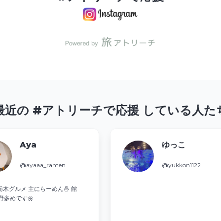
最近の #アトリーチで応援 している人た
Aya
ゆっこ
@ayaaa_ramen
@yukkon1122
栃木グルメ 主にらーめん🍜 館
野多めです🌼