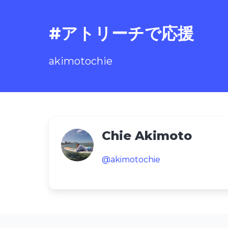
#アトリーチで応援
akimotochie
Chie Akimoto
@akimotochie