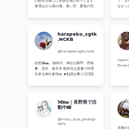
の絶景を探しに全国を飛び回ってます
て、人
😆雪山から南の海、青い空、茜色の空
なかったこ
まで彩りを求めて🏝️ 呑スタ🍶
んでま
@db.ponshu
少しお
す。
harapeko_sgtk
.NCKB
@harapeko.sgtk.nckb
Japa
自然🖼⛰、御朱印、神社仏閣⛩️、野鳥
flowe
🐥、花🌸、食🍜🎯 御朱印は直書で拝受
出来る神社参拝🙏 ★勧誘お断り🙅‍♂️❌🆖
📸Nikon D5500、Nikon p610、スマホ
撮影
𝐌𝐢𝐭𝐬𝐮｜長野県で活
動中📸
@mitsu_style_photogr
aphy
冒険の