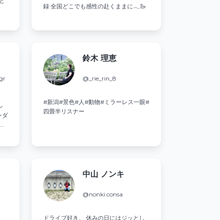
記
録 全国どこでも感性の赴くままに𓂃🦢
鈴木 理恵
gr
@_rie_rin_8
#新潟#景色#人#動物#ミラーレス一眼#
ル
四畳半リスナー
ンダ
色ん
物
美
す
し
しま
中山 ノンキ
@nonki.consa
き
ドライブ好き。 休みの日にはジッとし